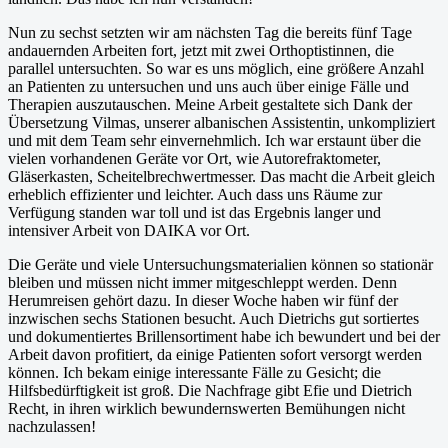
Nun zu sechst setzten wir am nächsten Tag die bereits fünf Tage
andauernden Arbeiten fort, jetzt mit zwei Orthoptistinnen, die
parallel untersuchten. So war es uns möglich, eine größere Anzahl
an Patienten zu untersuchen und uns auch über einige Fälle und
Therapien auszutauschen. Meine Arbeit gestaltete sich Dank der
Übersetzung Vilmas, unserer albanischen Assistentin, unkompliziert
und mit dem Team sehr einvernehmlich. Ich war erstaunt über die
vielen vorhandenen Geräte vor Ort, wie Autorefraktometer,
Gläserkasten, Scheitelbrechwertmesser. Das macht die Arbeit gleich
erheblich effizienter und leichter. Auch dass uns Räume zur
Verfügung standen war toll und ist das Ergebnis langer und
intensiver Arbeit von DAIKA vor Ort.
Die Geräte und viele Untersuchungsmaterialien können so stationär
bleiben und müssen nicht immer mitgeschleppt werden. Denn
Herumreisen gehört dazu. In dieser Woche haben wir fünf der
inzwischen sechs Stationen besucht. Auch Dietrichs gut sortiertes
und dokumentiertes Brillensortiment habe ich bewundert und bei der
Arbeit davon profitiert, da einige Patienten sofort versorgt werden
können. Ich bekam einige interessante Fälle zu Gesicht; die
Hilfsbedürftigkeit ist groß. Die Nachfrage gibt Efie und Dietrich
Recht, in ihren wirklich bewundernswerten Bemühungen nicht
nachzulassen!