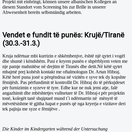
Projekt mit einbringt, können unsere albanischen Kollegen an
diesem Standort vom Screening bis zur Brille in unserer
Abwesenheit bereits selbstständig arbeiten.
Vendet e fundit të punës: Krujë/Tiranë
(30.3.-31.3.)
Kruja ndërtuar mbi kurrizin e shkëmbenjve, është një qytet i vogël
dhe shumë i këndshëm. Pasi e kryem punën e shpërblyem veten me
nje pamje mahnitëse në drejtim të Tiranës dhe detit.Në këtë qytet
mbajmë prej kohësh kontakt me oftalmologun Dr. Artan Hibraj.
Këtë herë puna jonë u përqëndrua në vizitën e syve tek dy kopshte
fëmijësh. Pas përfundimit të kontrollit Dr. Hibraj do të përkujdeset
për furnizimin e syzeve të tyre. Edhe kur ne nuk jemi atje, falë
angazhimit dhe mbështetjes vullnetare të Dr. Hibraj-t për projektin
tonë, kolegët tanë shqiptarë mund t´i ndërmarrin në mënyrë të
mëvetësishme të gjitha hapat e punës që nga kryerja e vizitave deri
tek pajisja me syze e fëmijëve .
Die Kinder im Kindergarten während der Untersuchung