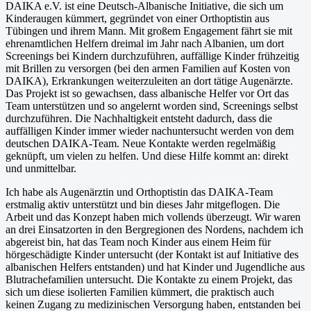
DAIKA e.V. ist eine Deutsch-Albanische Initiative, die sich um
Kinderaugen kümmert, gegründet von einer Orthoptistin aus
Tübingen und ihrem Mann. Mit großem Engagement fährt sie mit
ehrenamtlichen Helfern dreimal im Jahr nach Albanien, um dort
Screenings bei Kindern durchzuführen, auffällige Kinder frühzeitig
mit Brillen zu versorgen (bei den armen Familien auf Kosten von
DAIKA), Erkrankungen weiterzuleiten an dort tätige Augenärzte.
Das Projekt ist so gewachsen, dass albanische Helfer vor Ort das
Team unterstützen und so angelernt worden sind, Screenings selbst
durchzuführen. Die Nachhaltigkeit entsteht dadurch, dass die
auffälligen Kinder immer wieder nachuntersucht werden von dem
deutschen DAIKA-Team. Neue Kontakte werden regelmäßig
geknüpft, um vielen zu helfen. Und diese Hilfe kommt an: direkt
und unmittelbar.
Ich habe als Augenärztin und Orthoptistin das DAIKA-Team
erstmalig aktiv unterstützt und bin dieses Jahr mitgeflogen. Die
Arbeit und das Konzept haben mich vollends überzeugt. Wir waren
an drei Einsatzorten in den Bergregionen des Nordens, nachdem ich
abgereist bin, hat das Team noch Kinder aus einem Heim für
hörgeschädigte Kinder untersucht (der Kontakt ist auf Initiative des
albanischen Helfers entstanden) und hat Kinder und Jugendliche aus
Blutrachefamilien untersucht. Die Kontakte zu einem Projekt, das
sich um diese isolierten Familien kümmert, die praktisch auch
keinen Zugang zu medizinischen Versorgung haben, entstanden bei