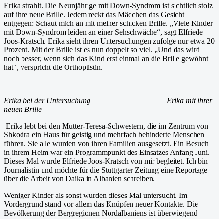
Erika strahlt. Die Neunjährige mit Down-Syndrom ist sichtlich stolz
auf ihre neue Brille. Jedem reckt das Mädchen das Gesicht
entgegen: Schaut mich an mit meiner schicken Brille. „Viele Kinder
mit Down-Syndrom leiden an einer Sehschwäche“, sagt Elfriede
Joos-Kratsch. Erika sieht ihren Untersuchungen zufolge nur etwa 20
Prozent. Mit der Brille ist es nun doppelt so viel. „Und das wird
noch besser, wenn sich das Kind erst einmal an die Brille gewöhnt
hat“, verspricht die Orthoptistin.
Erika bei der Untersuchung Erika mit ihrer
neuen Brille
Erika lebt bei den Mutter-Teresa-Schwestern, die im Zentrum von
Shkodra ein Haus für geistig und mehrfach behinderte Menschen
führen. Sie alle wurden von ihren Familien ausgesetzt. Ein Besuch
in ihrem Heim war ein Programmpunkt des Einsatzes Anfang Juni.
Dieses Mal wurde Elfriede Joos-Kratsch von mir begleitet. Ich bin
Journalistin und möchte für die Stuttgarter Zeitung eine Reportage
über die Arbeit von Daika in Albanien schreiben.
Weniger Kinder als sonst wurden dieses Mal untersucht. Im
Vordergrund stand vor allem das Knüpfen neuer Kontakte. Die
Bevölkerung der Bergregionen Nordalbaniens ist überwiegend