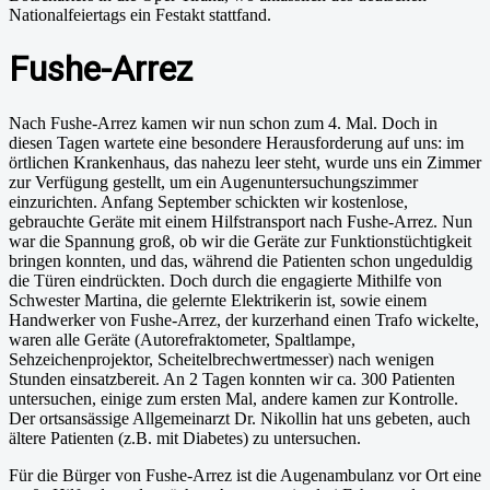
Nationalfeiertags ein Festakt stattfand.
Fushe-Arrez
Nach Fushe-Arrez kamen wir nun schon zum 4. Mal. Doch in
diesen Tagen wartete eine besondere Herausforderung auf uns: im
örtlichen Krankenhaus, das nahezu leer steht, wurde uns ein Zimmer
zur Verfügung gestellt, um ein Augenuntersuchungszimmer
einzurichten. Anfang September schickten wir kostenlose,
gebrauchte Geräte mit einem Hilfstransport nach Fushe-Arrez. Nun
war die Spannung groß, ob wir die Geräte zur Funktionstüchtigkeit
bringen konnten, und das, während die Patienten schon ungeduldig
die Türen eindrückten. Doch durch die engagierte Mithilfe von
Schwester Martina, die gelernte Elektrikerin ist, sowie einem
Handwerker von Fushe-Arrez, der kurzerhand einen Trafo wickelte,
waren alle Geräte (Autorefraktometer, Spaltlampe,
Sehzeichenprojektor, Scheitelbrechwertmesser) nach wenigen
Stunden einsatzbereit. An 2 Tagen konnten wir ca. 300 Patienten
untersuchen, einige zum ersten Mal, andere kamen zur Kontrolle.
Der ortsansässige Allgemeinarzt Dr. Nikollin hat uns gebeten, auch
ältere Patienten (z.B. mit Diabetes) zu untersuchen.
Für die Bürger von Fushe-Arrez ist die Augenambulanz vor Ort eine