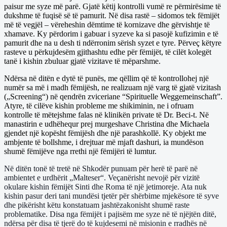
paisur me syze më parë. Gjatë këtij kontrolli vumë re përmirësime të
dukshme të fuqisë së të pamurit. Në disa rastë – sidomos tek fëmijët
më të vegjël – vëreheshin dëmtime të kornizave dhe gërvishtje të
xhamave. Ky përdorim i gabuar i syzeve ka si pasojë kufizimin e të
pamurit dhe na u desh ti ndërronim sërish syzet e tyre. Përveç këtyre
rasteve u përkujdesëm gjithashtu edhe për fëmijët, të cilët kolegët
tanë i kishin zbuluar gjatë vizitave të mëparshme.
Ndërsa në ditën e dytë të punës, me qëllim që të kontrollohej një
numër sa më i madh fëmijësh, ne realizuam një varg të gjatë vizitash
(„Screening“) në qendrën zviceriane “Spirituelle Weggemeinschaft”.
Atyre, të cilëve kishin probleme me shikiminin, ne i ofruam
kontrolle të mëtejshme falas në klinikën private të Dr. Beci-t. Në
manastirin e udhëhequr prej murgeshave Christina dhe Michaela
gjendet një kopësht fëmijësh dhe një parashkollë. Ky objekt me
ambjente të bollshme, i drejtuar më mjaft dashuri, ia mundëson
shumë fëmijëve nga rrethi një fëmijëri të lumtur.
Në ditën tonë të tretë në Shkodër punuam për herë të parë në
ambientet e urdhërit „Malteser“.
Veçanërisht nevojë për vizitë
okulare kishin fëmijët Sinti dhe Roma të një jetimoreje. Ata nuk
kishin
pasur deri tani mundësi tjetër për shërbime mjekësore të syve
dhe pikërisht këtu konstatuam
jashtëzakonisht shumë raste
problematike.
Disa nga fëmijët i pajisëm me syze në të njëjtën ditë,
ndërsa për disa të tjerë do të kujdesemi në
misionin e rradhës në