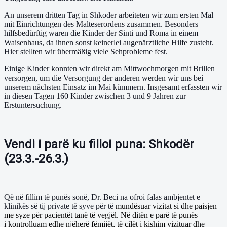
An unserem dritten Tag in Shkoder arbeiteten wir zum ersten Mal
mit Einrichtungen des Malteserordens zusammen. Besonders
hilfsbedürftig waren die Kinder der Sinti und Roma in einem
Waisenhaus, da ihnen sonst keinerlei augenärztliche Hilfe zusteht.
Hier stellten wir übermäßig viele Sehprobleme fest.
Einige Kinder konnten wir direkt am Mittwochmorgen mit Brillen
versorgen, um die Versorgung der anderen werden wir uns bei
unserem nächsten Einsatz im Mai kümmern. Insgesamt erfassten wir
in diesen Tagen 160 Kinder zwischen 3 und 9 Jahren zur
Erstuntersuchung.
Vendi i parë ku filloi puna: Shkodër
(23.3.-26.3.)
Që në fillim të punës sonë, Dr. Beci na ofroi falas ambjentet e
klinikës së tij private të syve për të
mundësuar vizitat si dhe paisjen
me syze për pacientët tanë të vegjël. Në ditën e parë të punës
i kontrolluam edhe njëherë fëmijët, të cilët i kishim vizituar dhe