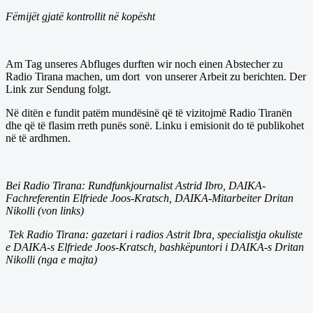
Fëmijët gjatë kontrollit në kopësht
Am Tag unseres Abfluges durften wir noch einen Abstecher zu
Radio Tirana machen, um dort von unserer Arbeit zu berichten. Der
Link zur Sendung folgt.
Në ditën e fundit patëm mundësinë që të vizitojmë Radio Tiranën
dhe që të flasim rreth punës sonë. Linku i emisionit do të publikohet
në të ardhmen.
Bei Radio Tirana: Rundfunkjournalist Astrid Ibro, DAIKA-
Fachreferentin Elfriede Joos-Kratsch, DAIKA-Mitarbeiter Dritan
Nikolli (von links)
Tek Radio Tirana: gazetari i radios Astrit Ibra, specialistja okuliste
e DAIKA-s Elfriede Joos-Kratsch, bashkëpuntori i DAIKA-s Dritan
Nikolli (nga e majta)