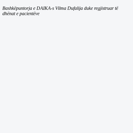
Bashkëpuntorja e DAIKA-s Vilma Dufalija duke regjistruar të
dhënat e pacientëve