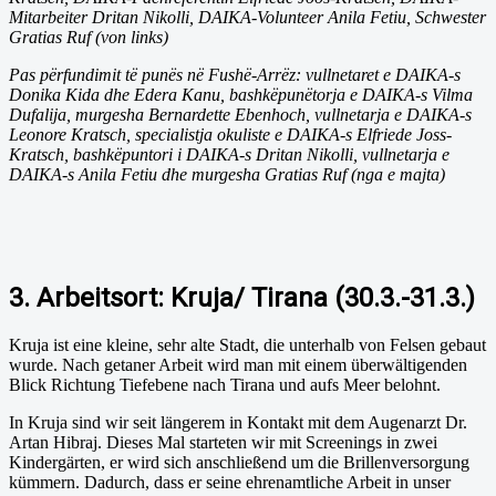
Mitarbeiter Dritan Nikolli, DAIKA-Volunteer Anila Fetiu, Schwester
Gratias Ruf (von links)
Pas përfundimit të punës në Fushë-Arrëz: vullnetaret e DAIKA-s
Donika Kida dhe Edera Kanu, bashkëpunëtorja e DAIKA-s Vilma
Dufalija, murgesha Bernardette Ebenhoch, vullnetarja e DAIKA-s
Leonore Kratsch, specialistja okuliste e DAIKA-s Elfriede Joss-
Kratsch, bashkëpuntori i DAIKA-s Dritan Nikolli, vullnetarja e
DAIKA-s Anila Fetiu dhe murgesha Gratias Ruf (nga e majta)
3. Arbeitsort: Kruja/ Tirana (30.3.-31.3.)
Kruja ist eine kleine, sehr alte Stadt, die unterhalb von Felsen gebaut
wurde. Nach getaner Arbeit wird man mit einem überwältigenden
Blick Richtung Tiefebene nach Tirana und aufs Meer belohnt.
In Kruja sind wir seit längerem in Kontakt mit dem Augenarzt Dr.
Artan Hibraj. Dieses Mal starteten wir mit Screenings in zwei
Kindergärten, er wird sich anschließend um die Brillenversorgung
kümmern. Dadurch, dass er seine ehrenamtliche Arbeit in unser