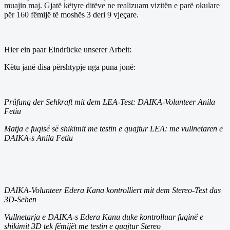
muajin maj. Gjatë këtyre ditëve ne realizuam vizitën e parë okulare
për 160
fëmijë të moshës 3 deri 9 vjeçare.
Hier ein paar Eindrücke unserer Arbeit:
Këtu janë disa përshtypje nga puna jonë:
Prüfung der Sehkraft mit dem LEA-Test: DAIKA-Volunteer Anila
Fetiu
Matja e fuqisë së shikimit me testin e quajtur LEA: me vullnetaren e
DAIKA-s Anila Fetiu
DAIKA-Volunteer Edera Kana kontrolliert mit dem Stereo-Test das
3D-Sehen
Vullnetarja e DAIKA-s Edera Kanu duke kontrolluar fuqinë e
shikimit 3D tek fëmijët me testin e quajtur Stereo