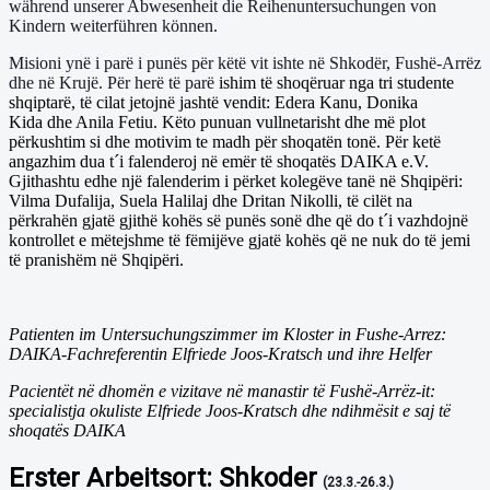
während unserer Abwesenheit die Reihenuntersuchungen von
Kindern weiterführen können.
Misioni ynë i parë i punës për këtë vit ishte në Shkodër, Fushë-Arrëz
dhe në Krujë. Për herë të parë
ishim të shoqëruar nga tri studente
shqiptarë, të cilat jetojnë jashtë vendit: Edera Kanu, Donika
Kida dhe Anila Fetiu. Këto punuan vullnetarisht dhe më plot
përkushtim si dhe motivim te madh për shoqatën tonë. Për ketë
angazhim dua t´i falenderoj në emër të shoqatës DAIKA e.V.
Gjithashtu edhe një falenderim i përket kolegëve tanë në Shqipëri:
Vilma Dufalija, Suela Halilaj dhe Dritan Nikolli, të cilët na
përkrahën gjatë gjithë kohës së punës sonë dhe që do t´i vazhdojnë
kontrollet e mëtejshme të fëmijëve gjatë kohës që ne nuk do të jemi
të pranishëm në Shqipëri.
Patienten im Untersuchungszimmer im Kloster in Fushe-Arrez:
DAIKA-Fachreferentin Elfriede Joos-Kratsch und ihre Helfer
Pacientët në dhomën e vizitave në manastir të Fushë-Arrëz-it:
specialistja okuliste Elfriede Joos-Kratsch dhe ndihmësit e saj të
shoqatës DAIKA
Erster Arbeitsort: Shkoder
(23.3.-26.3.)